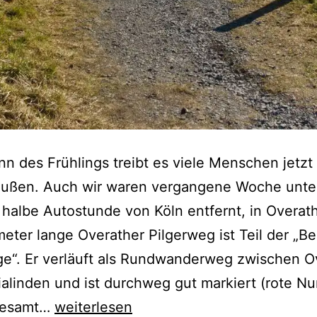
nn des Frühlings treibt es viele Menschen jetzt
außen. Auch wir waren vergangene Woche unte
 halbe Autostunde von Köln entfernt, in Overath
meter lange Overather Pilgerweg ist Teil der „B
ge“. Er verläuft als Rundwanderweg zwischen O
alinden und ist durchweg gut markiert (rote 
D
sgesamt…
weiterlesen