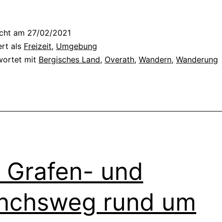
e
r
icht am
27/02/2021
O
ert als
Freizeit
,
Umgebung
v
wortet mit
Bergisches Land
,
Overath
,
Wandern
,
Wanderung
e
r
a
t
h
e
 Grafen- und
r
nchsweg rund um
P
i