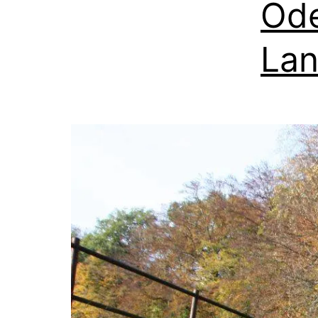
Ode
La