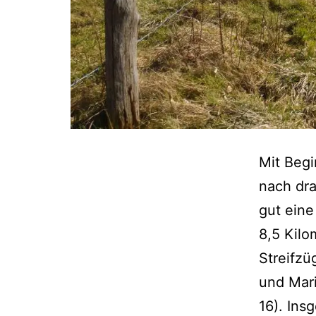
Mit Begi
nach dr
gut eine
8,5 Kilo
Streifzü
und Mari
16). In