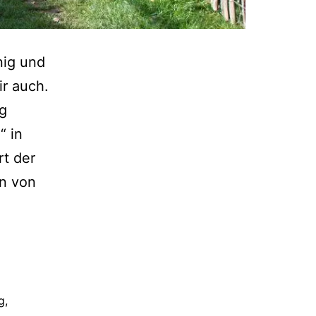
ig und
r auch.
g
“ in
rt der
n von
g
,