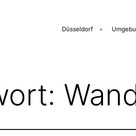
Düsseldorf
Umgebu
Menü
öffnen
wort:
Wand