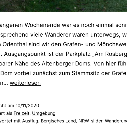
i
s
c
angenen Wochenende war es noch einmal sonn
h
tsprechend viele Wanderer waren unterwegs, wi
e
 Odenthal sind wir den Grafen- und Mönchswe
L
. Ausgangspunkt ist der Parkplatz „Am Rösberg
a
barer Nähe des Altenberger Doms. Von hier füh
n
Dom vorbei zunächst zum Stammsitz der Grafe
d
D
on…
weiterlesen
e
r
icht am
10/11/2020
G
ert als
Freizeit
,
Umgebung
r
wortet mit
Ausflug
,
Bergisches Land
,
NRW
,
slider
,
Wanderun