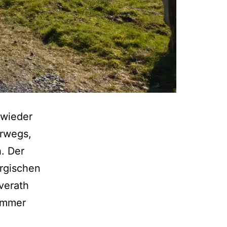
 wieder
rwegs,
. Der
ergischen
verath
Nummer