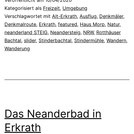
Veröffentlicht am
10/04/2020
Kategorisiert als
Freizeit
,
Umgebung
Verschlagwortet mit
Alt-Erkrath
,
Ausflug
,
Denkmäler
,
Denkmalroute
,
Erkrath
,
featured
,
Haus Morp
,
Natur
,
neanderland STEIG
,
Neandersteig
,
NRW
,
Rotthäuser
Bachtal
,
slider
,
Stinderbachtal
,
Stindermühle
,
Wandern
,
Wanderung
Das Neanderbad in
Erkrath