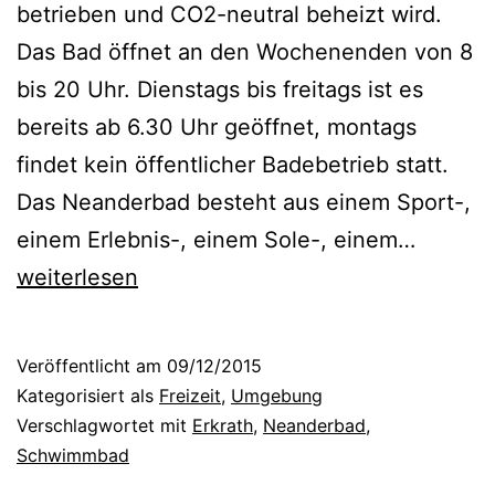
betrieben und CO2-neutral beheizt wird.
Das Bad öffnet an den Wochenenden von 8
bis 20 Uhr. Dienstags bis freitags ist es
bereits ab 6.30 Uhr geöffnet, montags
findet kein öffentlicher Badebetrieb statt.
Das Neanderbad besteht aus einem Sport-,
D
einem Erlebnis-, einem Sole-, einem…
a
weiterlesen
s
N
Veröffentlicht am
09/12/2015
e
Kategorisiert als
Freizeit
,
Umgebung
a
Verschlagwortet mit
Erkrath
,
Neanderbad
,
Schwimmbad
n