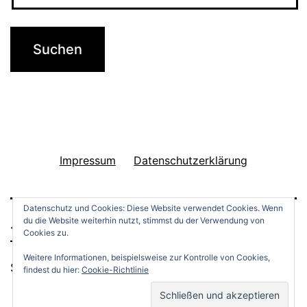
R
e
i
s
p
f
a
Impressum
Datenschutzerklärung
n
n
Datenschutz und Cookies: Diese Website verwendet Cookies. Wenn
du die Website weiterhin nutzt, stimmst du der Verwendung von
e
THINGS TO DO
Cookies zu.
Weitere Informationen, beispielsweise zur Kontrolle von Cookies,
Stolz präsentiert von
WordPress
.
findest du hier:
Cookie-Richtlinie