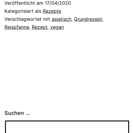
Veröffentlicht am
17/04/2020
a
Kategorisiert als
Rezepte
n
Verschlagwortet mit
asiatisch
,
Grundrezept
,
Reispfanne
,
Rezept
,
vegan
e
a
s
i
a
t
i
s
c
Suchen …
h
e