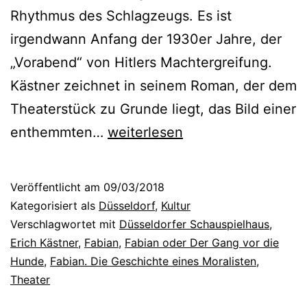
Rhythmus des Schlagzeugs. Es ist
irgendwann Anfang der 1930er Jahre, der
„Vorabend“ von Hitlers Machtergreifung.
Kästner zeichnet in seinem Roman, der dem
Theaterstück zu Grunde liegt, das Bild einer
F
enthemmten…
weiterlesen
a
b
Veröffentlicht am
09/03/2018
i
Kategorisiert als
Düsseldorf
,
Kultur
a
Verschlagwortet mit
Düsseldorfer Schauspielhaus
,
Erich Kästner
,
Fabian
,
Fabian oder Der Gang vor die
n
Hunde
,
Fabian. Die Geschichte eines Moralisten
,
o
Theater
d