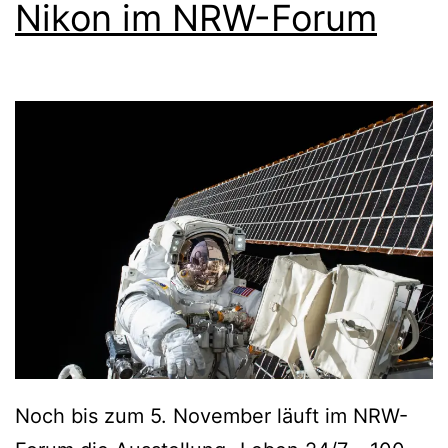
d
Nikon im NRW-Forum
e
/
o
d
e
r
g
r
o
ß
e
K
u
Noch bis zum 5. November läuft im NRW-
n