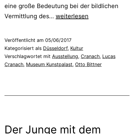
u
eine große Bedeutung bei der bildlichen
s
L
Vermittlung des…
weiterlesen
s
u
t
c
Veröffentlicht am
05/06/2017
e
a
Kategorisiert als
Düsseldorf
,
Kultur
l
s
Verschlagwortet mit
Ausstellung
,
Cranach
,
Lucas
l
Cranach
,
Museum Kunstpalast
,
Otto Bittner
C
u
r
n
a
g
n
i
a
m
c
D
Der Junge mit dem
h