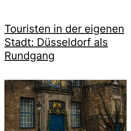
s
–
t
F
Touristen in der eigenen
o
t
Stadt: Düsseldorf als
o
Rundgang
g
r
a
f
i
e
n
1