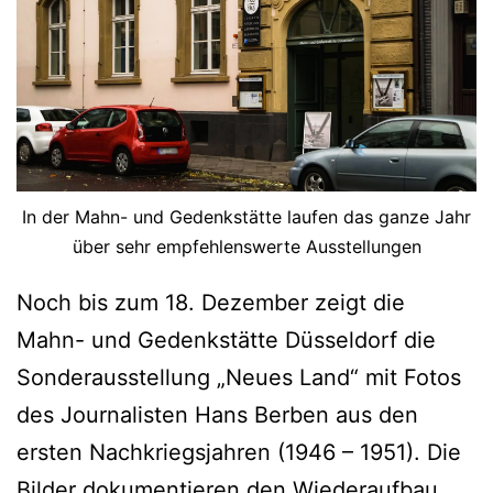
n
p
D
r
ü
o
s
g
s
r
e
In der Mahn- und Gedenkstätte laufen das ganze Jahr
a
über sehr empfehlenswerte Ausstellungen
l
m
d
m
Noch bis zum 18. Dezember zeigt die
o
s
Mahn- und Gedenkstätte Düsseldorf die
r
i
Sonderausstellung „Neues Land“ mit Fotos
f
m
des Journalisten Hans Berben aus den
M
ersten Nachkriegsjahren (1946 – 1951). Die
u
Bilder dokumentieren den Wiederaufbau