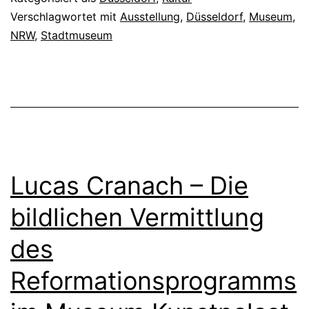
n
Verschlagwortet mit
Ausstellung
,
Düsseldorf
,
Museum
,
NRW
,
Stadtmuseum
g
:
D
i
e
K
Lucas Cranach – Die
u
n
bildlichen Vermittlung
s
des
t
Reformationsprogramms
d
e