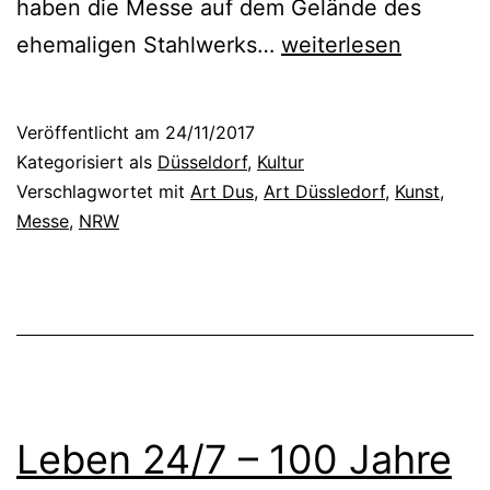
haben die Messe auf dem Gelände des
d
n
G
ehemaligen Stahlwerks…
weiterlesen
e
n
r
r
o
1
Veröffentlicht am
24/11/2017
ß
Kategorisiert als
Düsseldorf
,
Kultur
9
e
Verschlagwortet mit
Art Dus
,
Art Düssledorf
,
Kunst
,
3
Messe
,
NRW
N
0
a
e
m
r
e
J
n
a
u
h
Leben 24/7 – 100 Jahre
n
r