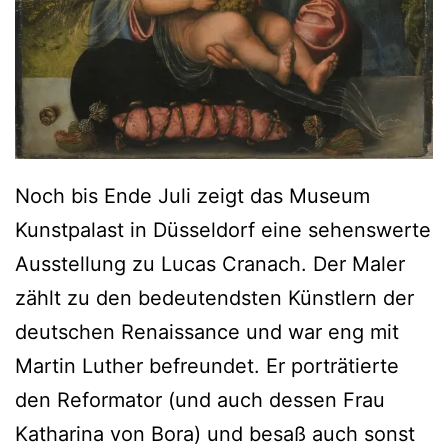
n
–
E
i
n
e
Noch bis Ende Juli zeigt das Museum
S
Kunstpalast in Düsseldorf eine sehenswerte
o
Ausstellung zu Lucas Cranach. Der Maler
n
zählt zu den bedeutendsten Künstlern der
d
deutschen Renaissance und war eng mit
e
Martin Luther befreundet. Er porträtierte
r
den Reformator (und auch dessen Frau
a
Katharina von Bora) und besaß auch sonst