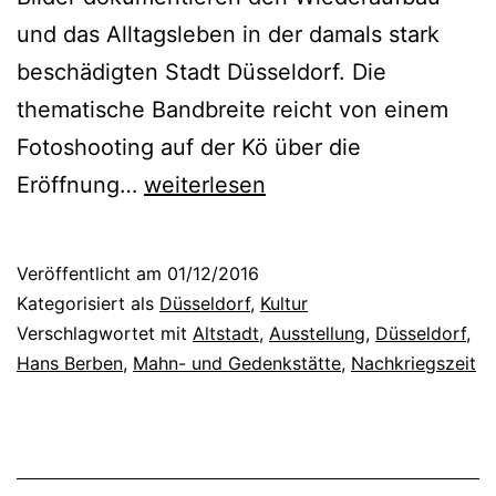
s
und das Alltagsleben in der damals stark
e
beschädigten Stadt Düsseldorf. Die
u
thematische Bandbreite reicht von einem
m
Fotoshooting auf der Kö über die
K
N
Eröffnung…
weiterlesen
u
e
n
u
Veröffentlicht am
01/12/2016
s
e
Kategorisiert als
Düsseldorf
,
Kultur
t
s
Verschlagwortet mit
Altstadt
,
Ausstellung
,
Düsseldorf
,
p
Hans Berben
,
Mahn- und Gedenkstätte
,
Nachkriegszeit
L
a
a
l
n
a
d