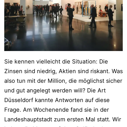
a
i
l
t
i
J
s
a
t
n
e
B
Sie kennen vielleicht die Situation: Die
n
ö
Zinsen sind niedrig, Aktien sind riskant. Was
A
h
also tun mit der Million, die möglichst sicher
n
m
und gut angelegt werden will? Die Art
f
e
Düsseldorf kannte Antworten auf diese
a
r
Frage. Am Wochenende fand sie in der
n
m
Landeshauptstadt zum ersten Mal statt. Wir
g
a