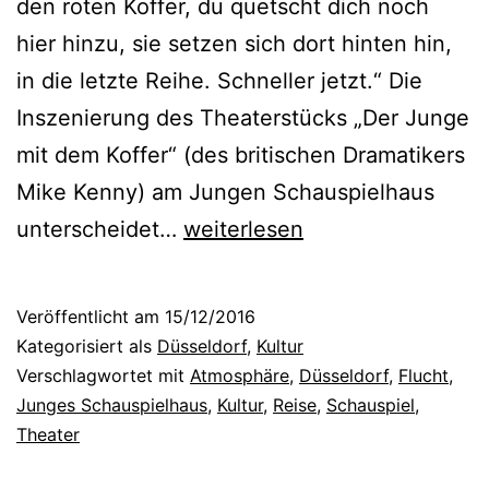
den roten Koffer, du quetscht dich noch
n
d
hier hinzu, sie setzen sich dort hinten hin,
V
t
in die letzte Reihe. Schneller jetzt.“ Die
e
m
Inszenierung des Theaterstücks „Der Junge
r
u
mit dem Koffer“ (des britischen Dramatikers
m
s
Mike Kenny) am Jungen Schauspielhaus
i
e
D
unterscheidet…
weiterlesen
t
u
e
t
m
r
l
Veröffentlicht am
15/12/2016
J
u
Kategorisiert als
Düsseldorf
,
Kultur
u
Verschlagwortet mit
Atmosphäre
,
Düsseldorf
,
Flucht
,
n
Junges Schauspielhaus
,
Kultur
,
Reise
,
Schauspiel
,
n
g
Theater
g
d
e