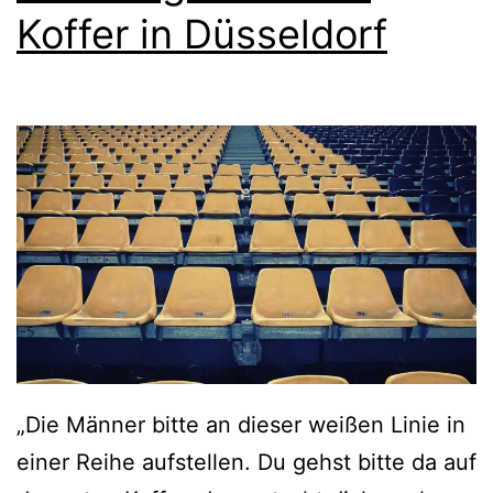
ü
–
Koffer in Düsseldorf
s
D
s
i
e
e
l
b
d
i
o
l
r
d
f
l
e
i
r
c
S
„Die Männer bitte an dieser weißen Linie in
h
t
einer Reihe aufstellen. Du gehst bitte da auf
e
a