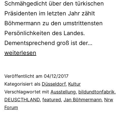
r
Schmähgedicht über den türkischen
a
Präsidenten im letzten Jahr zählt
g
Böhmermann zu den umstrittensten
i
Persönlichkeiten des Landes.
s
D
Dementsprechend groß ist der…
c
E
weiterlesen
h
U
e
S
Veröffentlicht am
04/12/2017
)
C
Kategorisiert als
Düsseldorf
,
Kultur
G
T
Verschlagwortet mit
Ausstellung
,
bildundtonfabrik
,
e
DEUSCTHLAND
,
featured
,
Jan Böhmermann
,
Nrw
H
Forum
s
L
c
A
h