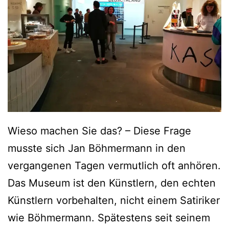
i
e
H
u
n
d
e
–
Wieso machen Sie das? – Diese Frage
D
musste sich Jan Böhmermann in den
i
vergangenen Tagen vermutlich oft anhören.
e
Das Museum ist den Künstlern, den echten
(
Künstlern vorbehalten, nicht einem Satiriker
t
wie Böhmermann. Spätestens seit seinem