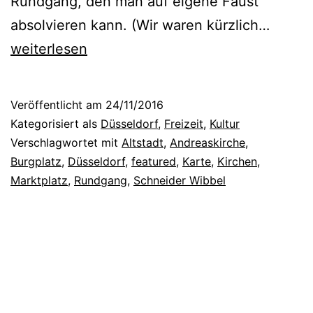
Rundgang, den man auf eigene Faust
H
T
absolvieren kann. (Wir waren kürzlich…
a
o
weiterlesen
n
u
s
r
B
Veröffentlicht am
24/11/2016
i
Kategorisiert als
Düsseldorf
,
Freizeit
,
Kultur
e
s
Verschlagwortet mit
Altstadt
,
Andreaskirche
,
r
Burgplatz
,
Düsseldorf
,
featured
,
Karte
,
Kirchen
,
t
b
Marktplatz
,
Rundgang
,
Schneider Wibbel
e
e
n
n
i
n
d
e