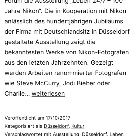
Forum die Ausstellung „Leben 24/7 – 100
s
Jahre Nikon“. Die in Kooperation mit Nikon
t
anlässlich des hundertjährigen Jubiläums
?
der Firma mit Deutschlandsitz in Düsseldorf
–
gestaltete Ausstellung zeigt die
D
bekanntesten Werke von Nikon-Fotografen
i
aus den letzten Jahrzehnten. Gezeigt
e
werden Arbeiten renommierter Fotografen
A
wie Steve McCurry, Jodi Bieber oder
r
L
Charlie…
weiterlesen
t
e
D
b
Veröffentlicht am
17/10/2017
ü
e
Kategorisiert als
Düsseldorf
,
Kultur
s
n
Verschlagwortet mit
Ausstellung
,
Düsseldorf
,
Leben