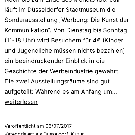
r
läuft im Düsseldorfer Stadtmuseum die
u
Sonderausstellung „Werbung: Die Kunst der
m
Kommunikation“. Von Dienstag bis Sonntag
(11-18 Uhr) wird Besuchern für 4€ (Kinder
und Jugendliche müssen nichts bezahlen)
ein beeindruckender Einblick in die
Geschichte der Werbeindustrie gewährt.
Die zwei Ausstellungsräume sind gut
W
aufgeteilt: Während es am Anfang um…
e
weiterlesen
r
b
Veröffentlicht am
06/07/2017
u
Kategorisiert als
Düsseldorf
,
Kultur