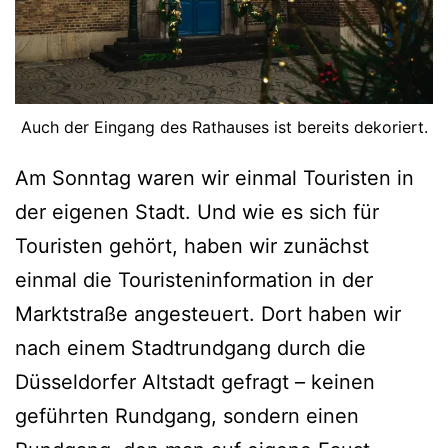
9
4
6
b
Auch der Eingang des Rathauses ist bereits dekoriert.
i
Am Sonntag waren wir einmal Touristen in
s
der eigenen Stadt. Und wie es sich für
1
Touristen gehört, haben wir zunächst
9
einmal die Touristeninformation in der
5
Marktstraße angesteuert. Dort haben wir
1
nach einem Stadtrundgang durch die
v
Düsseldorfer Altstadt gefragt – keinen
o
geführten Rundgang, sondern einen
n