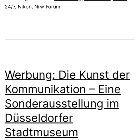
s
24/7
,
Nikon
,
Nrw Forum
2
e
4
l
/
d
7
o
–
r
1
f
Werbung: Die Kunst der
0
0
Kommunikation – Eine
J
Sonderausstellung im
a
Düsseldorfer
h
r
Stadtmuseum
e