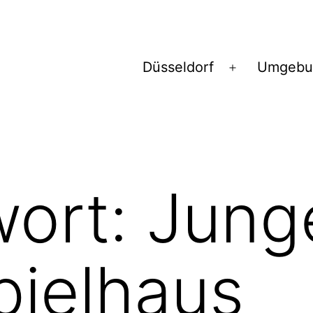
Düsseldorf
Umgebu
Menü
öffnen
wort:
Jung
pielhaus