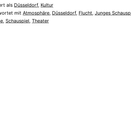
J
ert als
Düsseldorf
,
Kultur
u
wortet mit
Atmosphäre
,
Düsseldorf
,
Flucht
,
Junges Schausp
se
,
Schauspiel
,
Theater
n
g
e
m
i
t
d
e
m
K
o