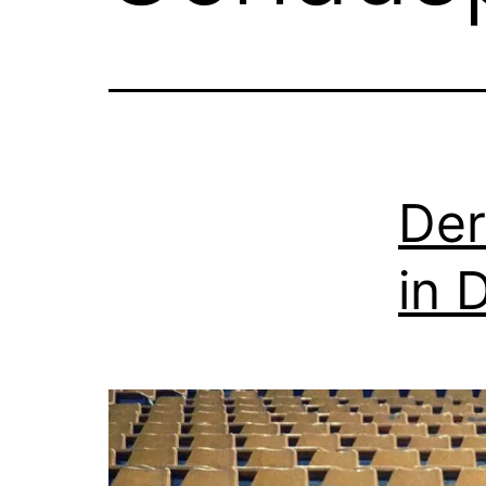
Der
in 