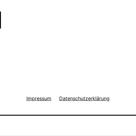
f
f
e
r
i
n
D
ü
s
s
Impressum
Datenschutzerklärung
e
l
d
o