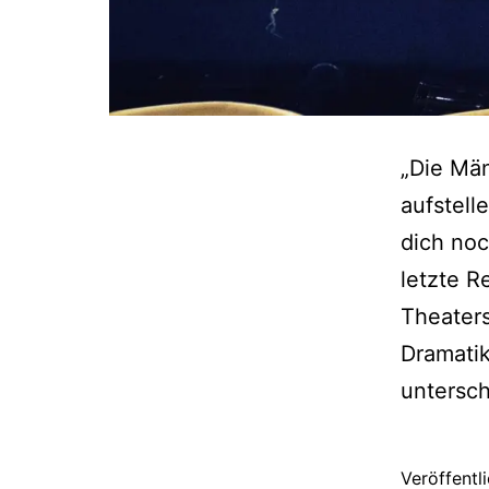
„Die Män
aufstell
dich noc
letzte R
Theaters
Dramati
untersc
Veröffentl