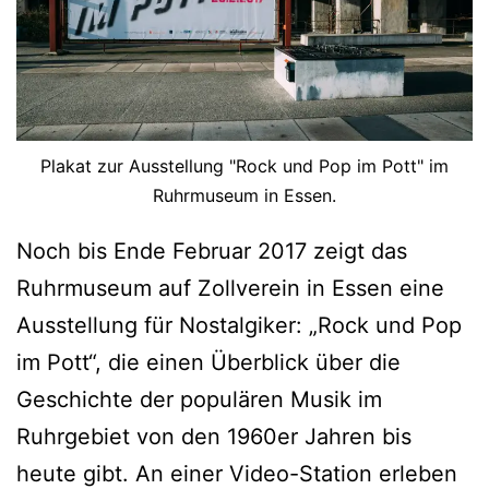
u
r
g
H
a
Plakat zur Ausstellung "Rock und Pop im Pott" im
m
Ruhrmuseum in Essen.
b
Noch bis Ende Februar 2017 zeigt das
o
Ruhrmuseum auf Zollverein in Essen eine
r
Ausstellung für Nostalgiker: „Rock und Pop
n
im Pott“, die einen Überblick über die
Geschichte der populären Musik im
Ruhrgebiet von den 1960er Jahren bis
heute gibt. An einer Video-Station erleben