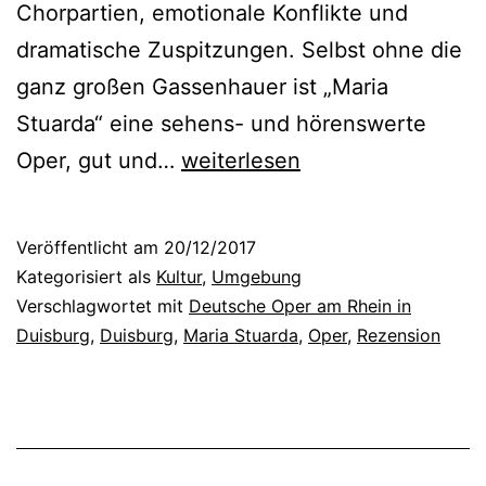
Chorpartien, emotionale Konflikte und
s
dramatische Zuspitzungen. Selbst ohne die
e
ganz großen Gassenhauer ist „Maria
i
Stuarda“ eine sehens- und hörenswerte
n
D
Oper, gut und…
weiterlesen
O
o
p
n
Veröffentlicht am
20/12/2017
e
i
Kategorisiert als
Kultur
,
Umgebung
r
z
Verschlagwortet mit
Deutsche Oper am Rhein in
n
Duisburg
,
Duisburg
,
Maria Stuarda
,
Oper
,
Rezension
e
a
t
b
t
e
i
n