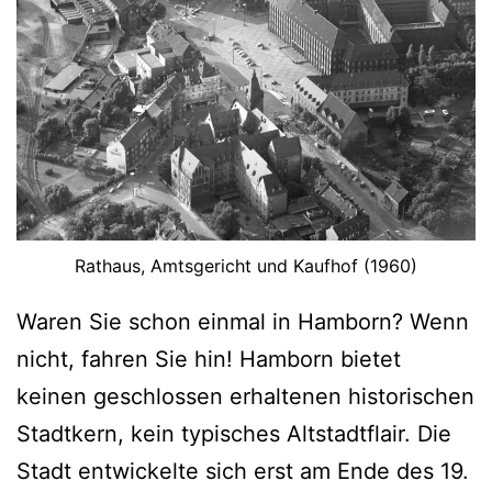
s
e
u
m
i
n
K
Rathaus, Amtsgericht und Kaufhof (1960)
r
e
Waren Sie schon einmal in Hamborn? Wenn
f
nicht, fahren Sie hin! Hamborn bietet
e
keinen geschlossen erhaltenen historischen
l
Stadtkern, kein typisches Altstadtflair. Die
d
Stadt entwickelte sich erst am Ende des 19.