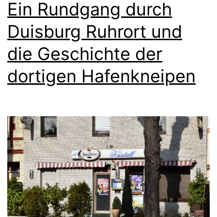
Ein Rundgang durch
n
g
Duisburg Ruhrort und
„
die Geschichte der
R
dortigen Hafenkneipen
o
c
k
u
n
d
P
o
p