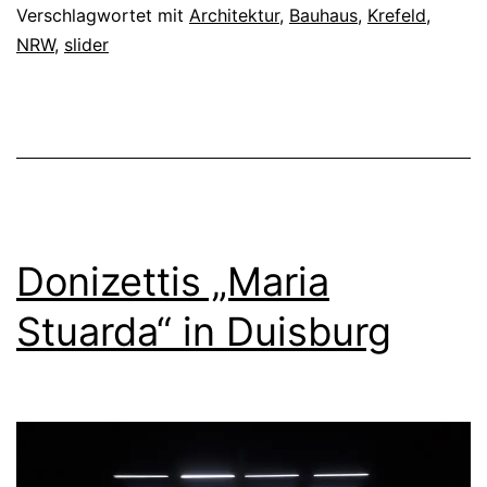
n
a
Verschlagwortet mit
Architektur
,
Bauhaus
,
Krefeld
,
NRW
,
slider
d
u
,
s
d
i
e
n
r
K
e
r
i
Donizettis „Maria
e
g
f
Stuarda“ in Duisburg
e
e
n
l
t
d
l