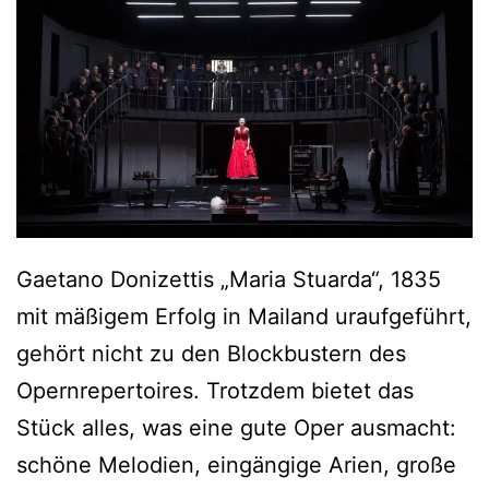
i
c
h
a
l
l
e
s
Gaetano Donizettis „Maria Stuarda“, 1835
h
mit mäßigem Erfolg in Mailand uraufgeführt,
a
gehört nicht zu den Blockbustern des
t
Opernrepertoires. Trotzdem bietet das
,
Stück alles, was eine gute Oper ausmacht:
w
schöne Melodien, eingängige Arien, große
a