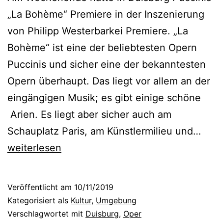
„La Bohème“ Premiere in der Inszenierung
von Philipp Westerbarkei Premiere. „La
Bohème“ ist eine der beliebtesten Opern
Puccinis und sicher eine der bekanntesten
Opern überhaupt. Das liegt vor allem an der
eingängigen Musik; es gibt einige schöne
Arien. Es liegt aber sicher auch am
„
Schauplatz Paris, am Künstlermilieu und…
L
weiterlesen
a
B
Veröffentlicht am
10/11/2019
o
Kategorisiert als
Kultur
,
Umgebung
h
Verschlagwortet mit
Duisburg
,
Oper