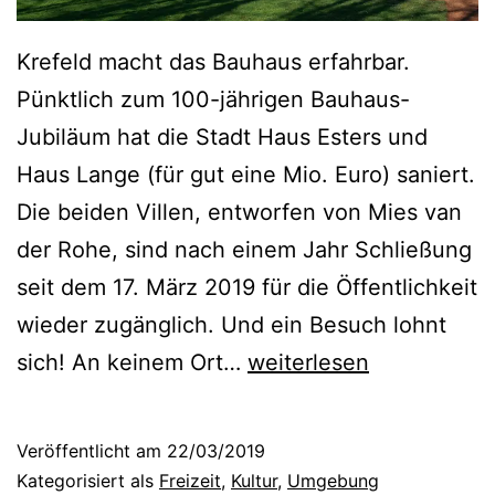
g
–
Krefeld macht das Bauhaus erfahrbar.
E
Pünktlich zum 100-jährigen Bauhaus-
i
Jubiläum hat die Stadt Haus Esters und
n
Haus Lange (für gut eine Mio. Euro) saniert.
O
Die beiden Villen, entworfen von Mies van
p
der Rohe, sind nach einem Jahr Schließung
e
seit dem 17. März 2019 für die Öffentlichkeit
r
wieder zugänglich. Und ein Besuch lohnt
n
B
sich! An keinem Ort…
weiterlesen
a
a
b
u
Veröffentlicht am
22/03/2019
e
h
Kategorisiert als
Freizeit
,
Kultur
,
Umgebung