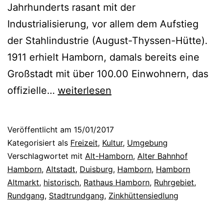
Jahrhunderts rasant mit der
Industrialisierung, vor allem dem Aufstieg
der Stahlindustrie (August-Thyssen-Hütte).
1911 erhielt Hamborn, damals bereits eine
Großstadt mit über 100.00 Einwohnern, das
E
offizielle…
weiterlesen
i
n
Veröffentlicht am
15/01/2017
R
Kategorisiert als
Freizeit
,
Kultur
,
Umgebung
u
Verschlagwortet mit
Alt-Hamborn
,
Alter Bahnhof
Hamborn
,
Altstadt
,
Duisburg
,
Hamborn
,
Hamborn
n
Altmarkt
,
historisch
,
Rathaus Hamborn
,
Ruhrgebiet
,
d
Rundgang
,
Stadtrundgang
,
Zinkhüttensiedlung
g