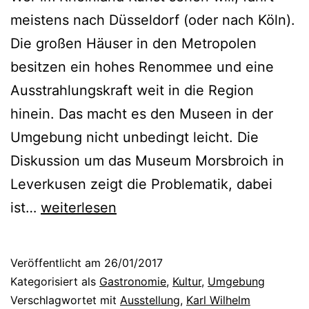
w
meistens nach Düsseldorf (oder nach Köln).
i
Die großen Häuser in den Metropolen
n
besitzen ein hohes Renommee und eine
n
Ausstrahlungskraft weit in die Region
u
hinein. Das macht es den Museen in der
n
Umgebung nicht unbedingt leicht. Die
g
Diskussion um das Museum Morsbroich in
Leverkusen zeigt die Problematik, dabei
D
ist…
weiterlesen
a
s
Veröffentlicht am
26/01/2017
K
Kategorisiert als
Gastronomie
,
Kultur
,
Umgebung
a
Verschlagwortet mit
Ausstellung
,
Karl Wilhelm