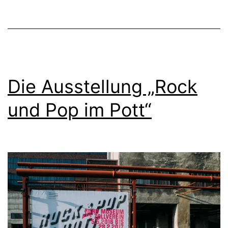
a
n
g
d
u
Die Ausstellung „Rock
r
und Pop im Pott“
c
h
D
u
i
s
b