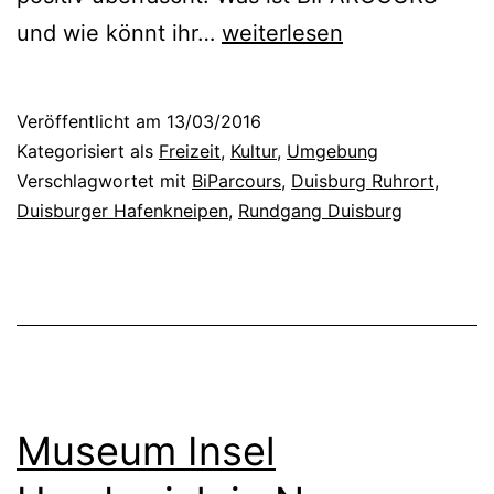
E
und wie könnt ihr…
weiterlesen
i
n
Veröffentlicht am
13/03/2016
R
Kategorisiert als
Freizeit
,
Kultur
,
Umgebung
u
Verschlagwortet mit
BiParcours
,
Duisburg Ruhrort
,
Duisburger Hafenkneipen
,
Rundgang Duisburg
n
d
g
a
n
g
Museum Insel
d
u