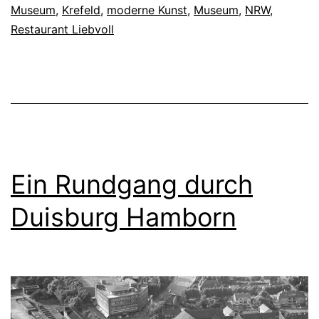
Museum
,
Krefeld
,
moderne Kunst
,
Museum
,
NRW
,
i
Restaurant Liebvoll
s
e
r
W
i
l
Ein Rundgang durch
h
e
Duisburg Hamborn
l
m
M
u