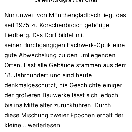
e
i
Nur unweit von Mönchengladbach liegt das
m
seit 1975 zu Korschenbroich gehörige
u
Liedberg. Das Dorf bildet mit
n
seiner durchgängigen Fachwerk-Optik eine
d
gute Abwechslung zu den umliegenden
d
Orten. Fast alle Gebäude stammen aus dem
i
18. Jahrhundert und sind heute
e
denkmalgeschützt, die Geschichte einiger
R
der größeren Bauwerke lässt sich jedoch
W
bis ins Mittelalter zurückführen. Durch
E
diese Mischung zweier Epochen erhält der
-
L
kleine…
weiterlesen