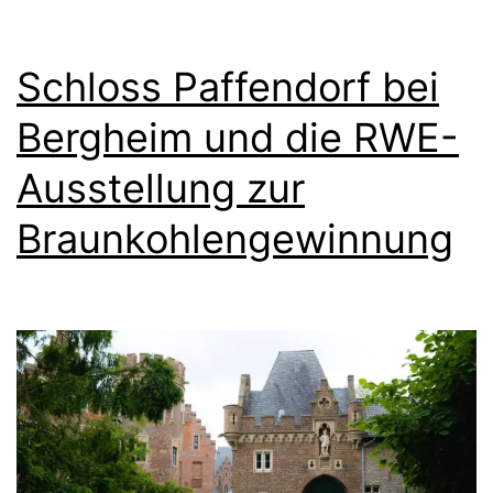
s
d
„
b
Schloss Paffendorf bei
M
r
a
Bergheim und die RWE-
a
r
Ausstellung zur
u
i
c
Braunkohlengewinnung
a
h
S
t
t
u
a
r
d
a