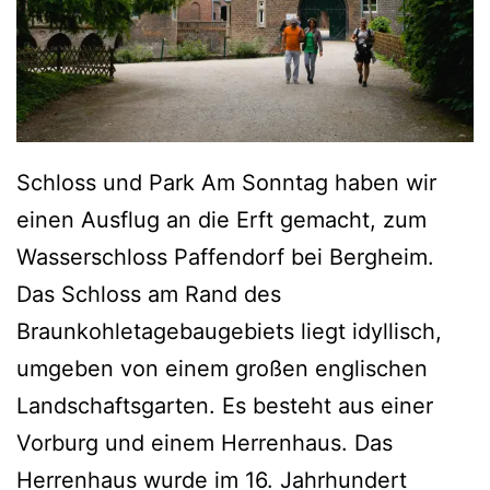
“
i
n
D
Schloss und Park Am Sonntag haben wir
u
einen Ausflug an die Erft gemacht, zum
i
Wasserschloss Paffendorf bei Bergheim.
s
Das Schloss am Rand des
b
Braunkohletagebaugebiets liegt idyllisch,
u
umgeben von einem großen englischen
r
Landschaftsgarten. Es besteht aus einer
g
Vorburg und einem Herrenhaus. Das
Herrenhaus wurde im 16. Jahrhundert