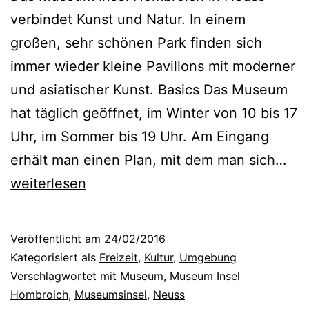
h
verbindet Kunst und Natur. In einem
r
großen, sehr schönen Park finden sich
o
immer wieder kleine Pavillons mit moderner
r
und asiatischer Kunst. Basics Das Museum
t
hat täglich geöffnet, im Winter von 10 bis 17
u
Uhr, im Sommer bis 19 Uhr. Am Eingang
n
M
erhält man einen Plan, mit dem man sich…
d
u
weiterlesen
d
s
i
e
Veröffentlicht am
24/02/2016
e
u
Kategorisiert als
Freizeit
,
Kultur
,
Umgebung
G
m
Verschlagwortet mit
Museum
,
Museum Insel
e
Hombroich
,
Museumsinsel
,
Neuss
I