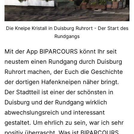
i
m
P
Die Kneipe Kristall in Duisburg Ruhrort - Der Start des
o
Rundgangs
t
Mit der App BIPARCOURS könnt Ihr seit
t
neustem einen Rundgang durch Duisburg
“
Ruhrort machen, der Euch die Geschichte
der dortigen Hafenkneipen näher bringt.
Der Stadtteil ist einer der schönsten in
Duisburg und der Rundgang wirklich
abwechslungsreich und interessant
gestaltet. Um ehrlich zu sein, war ich sehr
positiv überrascht. Was ist BIPARCOURS