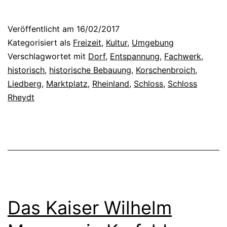
A
i
u
e
Veröffentlicht am
16/02/2017
s
d
Kategorisiert als
Freizeit
,
Kultur
,
Umgebung
s
b
Verschlagwortet mit
Dorf
,
Entspannung
,
Fachwerk
,
historisch
,
historische Bebauung
,
Korschenbroich
,
t
e
Liedberg
,
Marktplatz
,
Rheinland
,
Schloss
,
Schloss
e
r
Rheydt
l
g
l
u
u
n
n
d
g
S
z
c
Das Kaiser Wilhelm
u
h