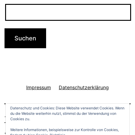
r
i
t
n
i
N
g
e
e
u
n
s
H
s
a
f
Impressum
Datenschutzerklärung
e
n
Datenschutz und Cookies: Diese Website verwendet Cookies. Wenn
k
du die Website weiterhin nutzt, stimmst du der Verwendung von
THINGS TO DO
Cookies zu.
n
Weitere Informationen, beispielsweise zur Kontrolle von Cookies,
e
Stolz präsentiert von
WordPress
.