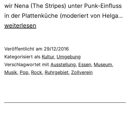
wir Nena (The Stripes) unter Punk-Einfluss
D
in der Plattenküche (moderiert von Helga…
i
weiterlesen
e
A
Veröffentlicht am
29/12/2016
u
Kategorisiert als
Kultur
,
Umgebung
s
Verschlagwortet mit
Ausstellung
,
Essen
,
Museum
,
Musik
,
Pop
,
Rock
,
Ruhrgebiet
,
Zollverein
s
t
e
l
l
u