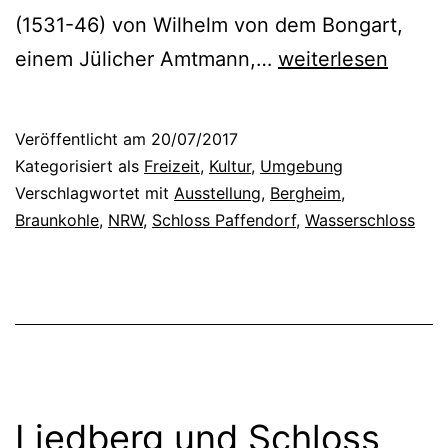
(1531-46) von Wilhelm von dem Bongart,
S
einem Jülicher Amtmann,…
weiterlesen
c
h
Veröffentlicht am
20/07/2017
l
Kategorisiert als
Freizeit
,
Kultur
,
Umgebung
o
Verschlagwortet mit
Ausstellung
,
Bergheim
,
Braunkohle
,
NRW
,
Schloss Paffendorf
,
Wasserschloss
s
s
P
a
f
f
Liedberg und Schloss
e