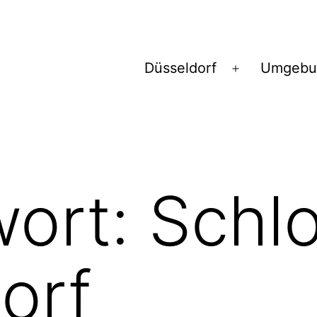
Düsseldorf
Umgebu
Menü
öffnen
wort:
Schl
orf