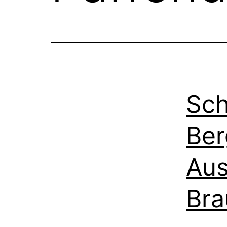
Sch
Ber
Aus
Bra