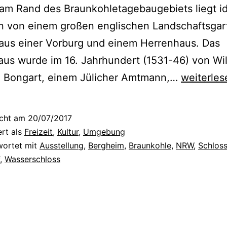
am Rand des Braunkohletagebaugebiets liegt idy
 von einem großen englischen Landschaftsgar
aus einer Vorburg und einem Herrenhaus. Das
us wurde im 16. Jahrhundert (1531-46) von Wi
S
 Bongart, einem Jülicher Amtmann,…
weiterles
c
h
icht am
20/07/2017
l
ert als
Freizeit
,
Kultur
,
Umgebung
o
wortet mit
Ausstellung
,
Bergheim
,
Braunkohle
,
NRW
,
Schlos
,
Wasserschloss
s
s
P
a