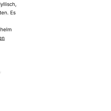
llisch,
ten. Es
lhelm
en
s