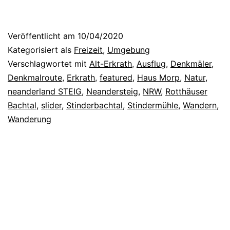
Veröffentlicht am
10/04/2020
Kategorisiert als
Freizeit
,
Umgebung
Verschlagwortet mit
Alt-Erkrath
,
Ausflug
,
Denkmäler
,
Denkmalroute
,
Erkrath
,
featured
,
Haus Morp
,
Natur
,
neanderland STEIG
,
Neandersteig
,
NRW
,
Rotthäuser
Bachtal
,
slider
,
Stinderbachtal
,
Stindermühle
,
Wandern
,
Wanderung