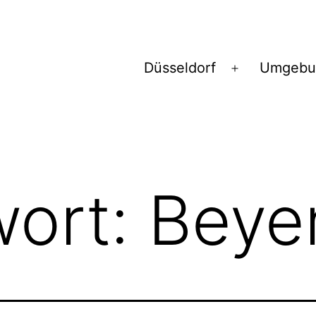
Düsseldorf
Umgebu
Menü
öffnen
wort:
Beye