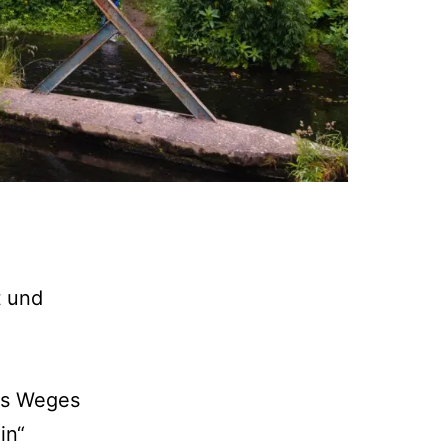
 und
es Weges
in“