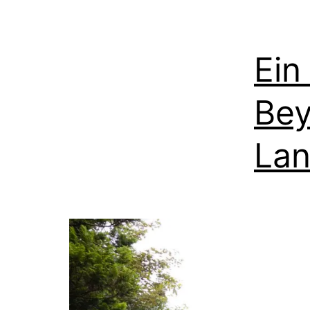
Ein
Bey
La