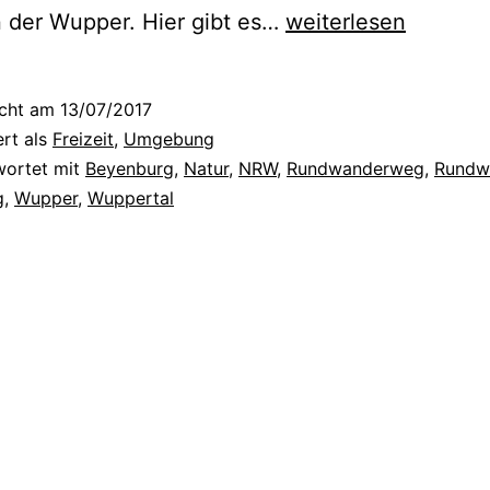
E
n der Wupper. Hier gibt es…
weiterlesen
i
n
icht am
13/07/2017
W
ert als
Freizeit
,
Umgebung
a
wortet mit
Beyenburg
,
Natur
,
NRW
,
Rundwanderweg
,
Rundw
g
,
Wupper
,
Wuppertal
n
d
e
r
w
e
g
r