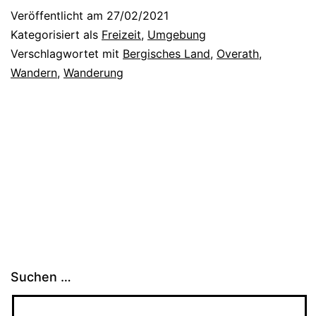
r
Veröffentlicht am
27/02/2021
O
Kategorisiert als
Freizeit
,
Umgebung
v
Verschlagwortet mit
Bergisches Land
,
Overath
,
Wandern
,
Wanderung
e
r
a
t
h
e
r
P
i
Suchen …
l