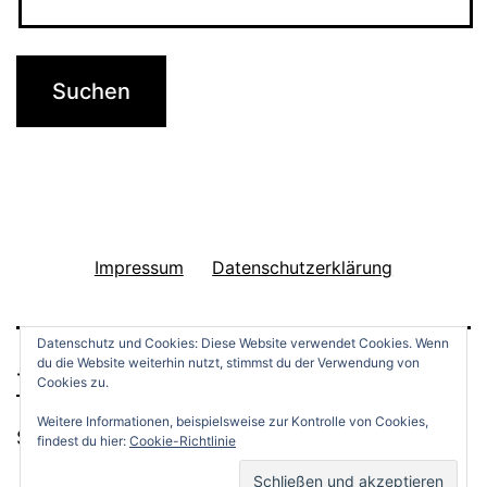
g
e
r
w
e
g
:
A
Impressum
Datenschutzerklärung
u
f
Datenschutz und Cookies: Diese Website verwendet Cookies. Wenn
du die Website weiterhin nutzt, stimmst du der Verwendung von
u
THINGS TO DO
Cookies zu.
n
Weitere Informationen, beispielsweise zur Kontrolle von Cookies,
Stolz präsentiert von
WordPress
.
findest du hier:
Cookie-Richtlinie
d
A