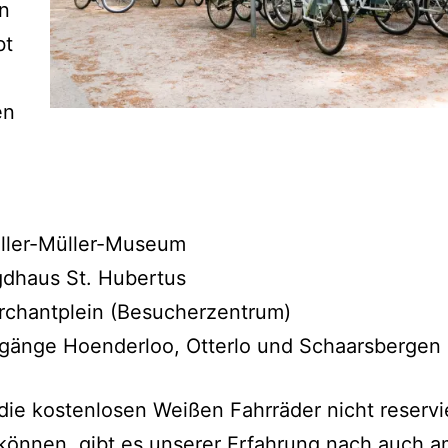
n
bt
en
m
ller-Müller-Museum
dhaus St. Hubertus
rchantplein (Besucherzentrum)
gänge Hoenderloo, Otterlo und Schaarsbergen
ie kostenlosen Weißen Fahrräder nicht reservi
können, gibt es unserer Erfahrung nach auch a