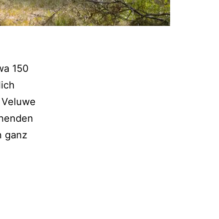
wa 150
lich
e Veluwe
ehenden
n ganz