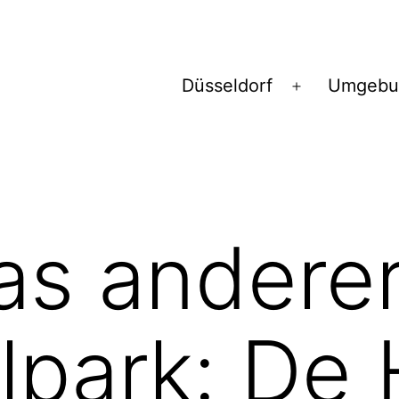
Düsseldorf
Umgebu
Menü
öffnen
as andere
lpark: De