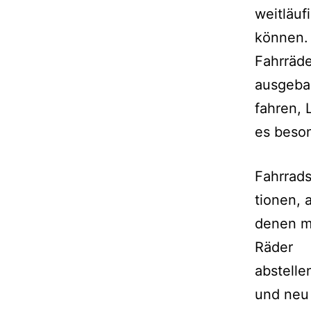
weitläuf
können.
Fahrräde
ausgeba
fahren, 
es beson
Fahrrads
tionen, 
denen 
Räder
abstelle
und neu