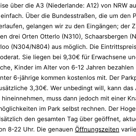
ise über die A3 (Niederlande: A12) von NRW aus
einfach. Über die Bundesstraßen, die um den 
rlaufen, gelangen wir zu den Eingängen; der 
den drei Orten Otterlo (N310), Schaarsbergen (
oo (N304/N804) aus möglich. Die Eintrittsprei
moderat. Sie liegen bei 9,30€ für Erwachsene u
che, Kinder im Alter von 6-12 Jahren bezahlen 
unter 6-jährige kommen kostenlos mit. Der Park
usätzliche 3,30€. Wer unbedingt will, kann das
 hineinnehmen, muss dann jedoch mit einer Kn
öglichkeiten im Park selbst rechnen. Der Hog
dsätzlich den gesamten Tag über geöffnet, aktue
von 8-22 Uhr. Die genauen
Öffnungszeiten
varii