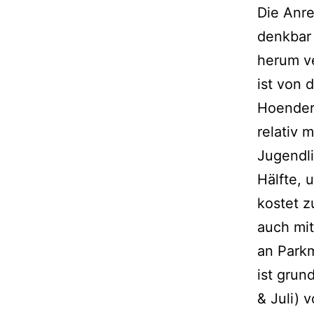
Die Anre
denkbar 
herum ve
ist von 
Hoenderl
relativ 
Jugendli
Hälfte, 
kostet z
auch mit
an Parkm
ist grun
& Juli) 