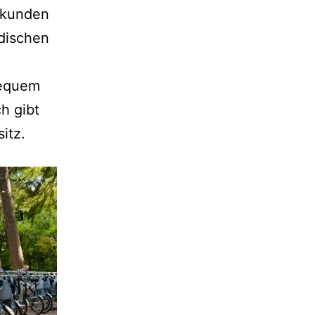
erkunden
dischen
bequem
ch gibt
itz.