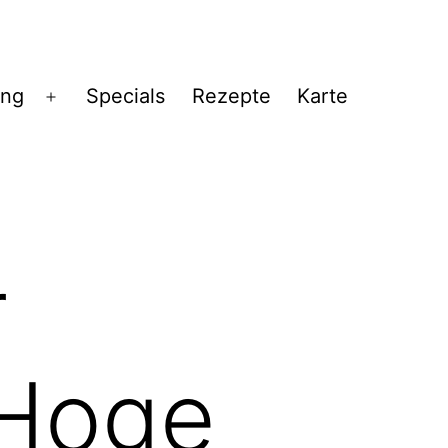
ng
Specials
Rezepte
Karte
Menü
öffnen
r
 Hoge