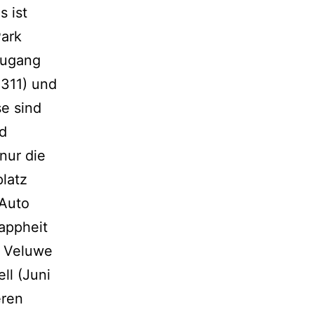
 ist
Park
Zugang
N311) und
se sind
nd
nur die
platz
 Auto
appheit
e Veluwe
ll (Juni
eren