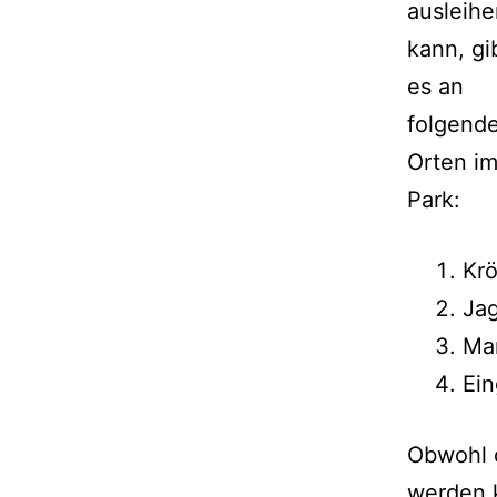
ausleihe
kann, gi
es an
folgend
Orten i
Park:
Krö
Jag
Ma
Ein
Obwohl d
werden 