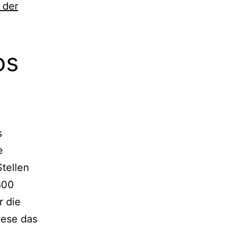
 der
os
s
e
Stellen
800
r die
iese das