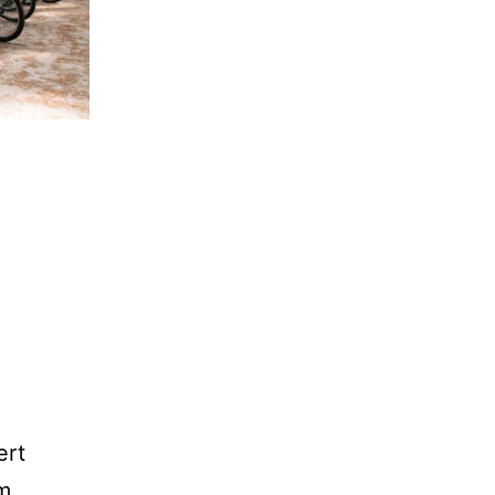
ert
m