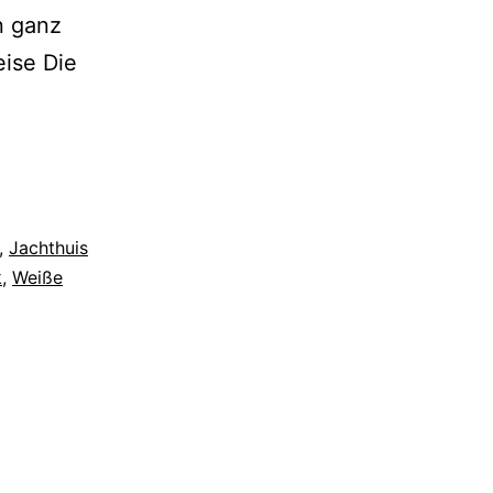
n ganz
eise Die
,
Jachthuis
k
,
Weiße