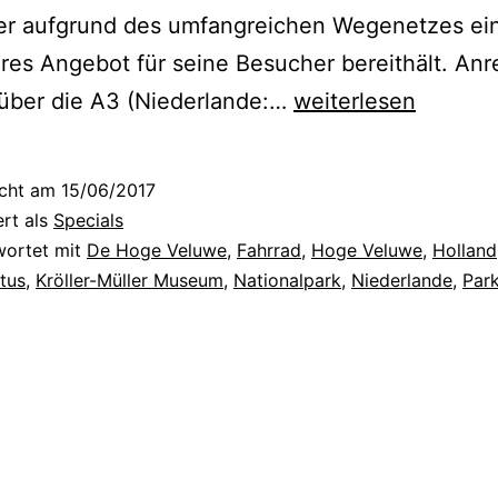
der aufgrund des umfangreichen Wegenetzes ei
es Angebot für seine Besucher bereithält. Anr
E
 über die A3 (Niederlande:…
weiterlesen
i
n
icht am
15/06/2017
e
ert als
Specials
t
wortet mit
De Hoge Veluwe
,
Fahrrad
,
Hoge Veluwe
,
Holland
tus
,
Kröller-Müller Museum
,
Nationalpark
,
Niederlande
,
Par
w
a
s
a
n
d