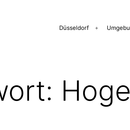
Düsseldorf
Umgebu
Menü
öffnen
wort:
Hog