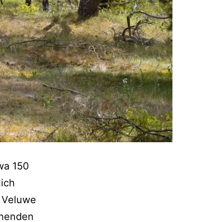
wa 150
lich
e Veluwe
ehenden