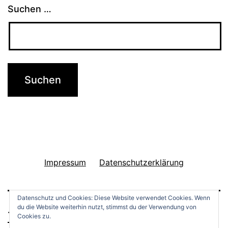
Y
Suchen …
o
r
k
–
T
i
p
p
Impressum
Datenschutzerklärung
s
u
n
Datenschutz und Cookies: Diese Website verwendet Cookies. Wenn
du die Website weiterhin nutzt, stimmst du der Verwendung von
THINGS TO DO
d
Cookies zu.