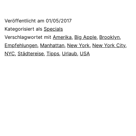
i
n
Veröffentlicht am
01/05/2017
e
Kategorisiert als
Specials
W
Verschlagwortet mit
Amerika
,
Big Apple
,
Brooklyn
,
Empfehlungen
,
Manhattan
,
New York
,
New York City
,
o
NYC
,
Städtereise
,
Tipps
,
Urlaub
,
USA
c
h
e
i
n
N
e
w