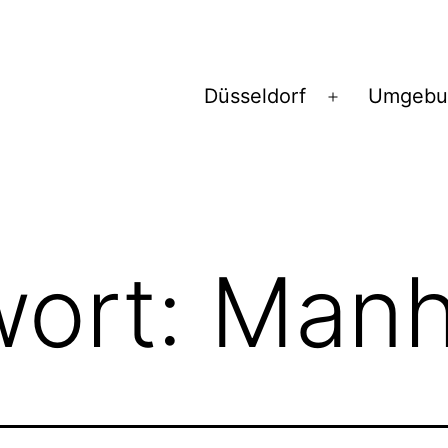
Düsseldorf
Umgebu
Menü
öffnen
wort:
Manh