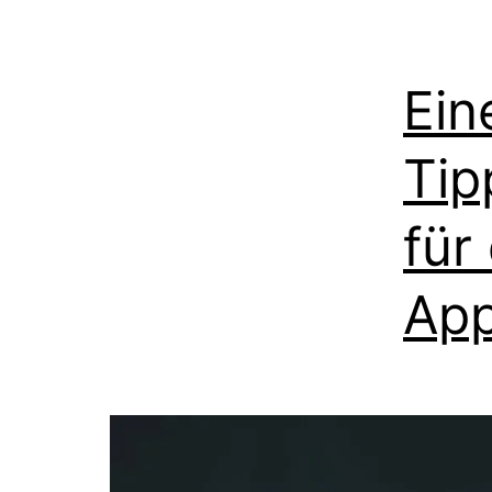
Ein
Tip
für
App