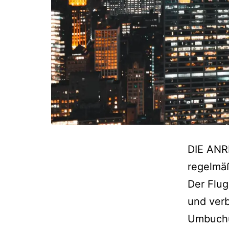
DIE ANR
regelmäß
Der Flug
und verb
Umbuchu