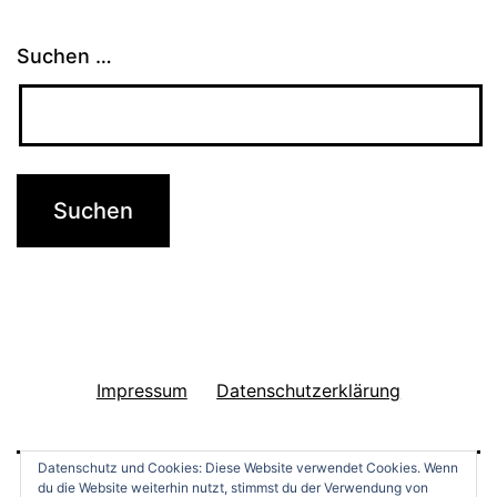
e
n
Suchen …
t
N
a
c
h
t
k
o
n
Impressum
Datenschutzerklärung
s
u
Datenschutz und Cookies: Diese Website verwendet Cookies. Wenn
du die Website weiterhin nutzt, stimmst du der Verwendung von