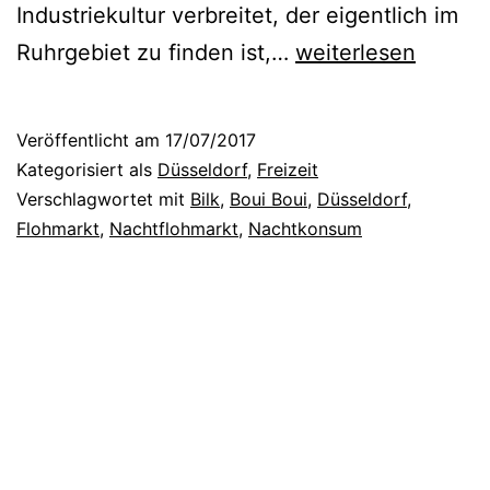
Industriekultur verbreitet, der eigentlich im
D
Ruhrgebiet zu finden ist,…
weiterlesen
a
s
Veröffentlicht am
17/07/2017
T
Kategorisiert als
Düsseldorf
,
Freizeit
r
Verschlagwortet mit
Bilk
,
Boui Boui
,
Düsseldorf
,
Flohmarkt
,
Nachtflohmarkt
,
Nachtkonsum
ö
d
e
l
-
E
v