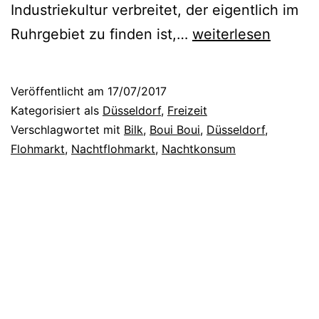
Industriekultur verbreitet, der eigentlich im
D
Ruhrgebiet zu finden ist,…
weiterlesen
a
s
Veröffentlicht am
17/07/2017
T
Kategorisiert als
Düsseldorf
,
Freizeit
r
Verschlagwortet mit
Bilk
,
Boui Boui
,
Düsseldorf
,
Flohmarkt
,
Nachtflohmarkt
,
Nachtkonsum
ö
d
e
l
-
E
v