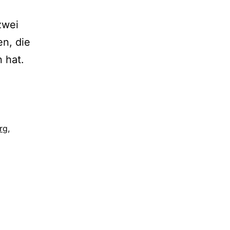
zwei
en, die
 hat.
rg
,