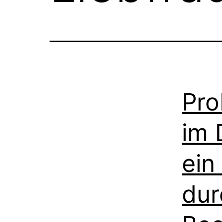
Pro
im 
ein
dur