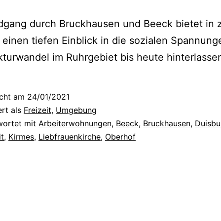
dgang durch Bruckhausen und Beeck bietet in 
einen tiefen Einblick in die sozialen Spannung
kturwandel im Ruhrgebiet bis heute hinterlassen
icht am
24/01/2021
ert als
Freizeit
,
Umgebung
wortet mit
Arbeiterwohnungen
,
Beeck
,
Bruckhausen
,
Duisbu
t
,
Kirmes
,
Liebfrauenkirche
,
Oberhof