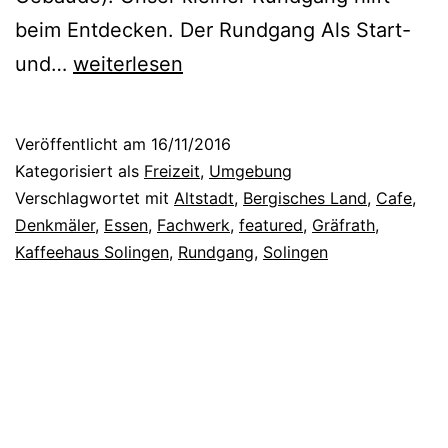
beim Entdecken. Der Rundgang Als Start-
E
und…
weiterlesen
i
n
Veröffentlicht am
16/11/2016
R
Kategorisiert als
Freizeit
,
Umgebung
u
Verschlagwortet mit
Altstadt
,
Bergisches Land
,
Cafe
,
Denkmäler
,
Essen
,
Fachwerk
,
featured
,
Gräfrath
,
n
Kaffeehaus Solingen
,
Rundgang
,
Solingen
d
g
a
n
g
d