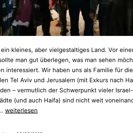
st ein kleines, aber vielgestaltiges Land. Vor ein
sollte man gut überlegen, was man sehen möch
n interessiert. Wir haben uns als Familie für die
en Tel Aviv und Jerusalem (mit Exkurs nach Ha
den – vermutlich der Schwerpunkt vieler Israel
ädte (und auch Haifa) sind nicht weit voneinan
1
t…
weiterlesen
0
T