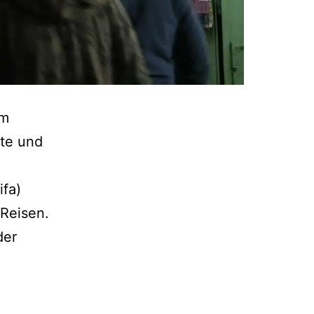
em
te und
ifa)
-Reisen.
der