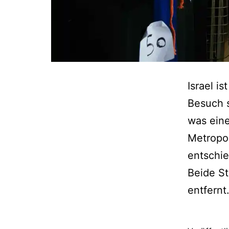
Israel i
Besuch 
was eine
Metropol
entschie
Beide St
entfern