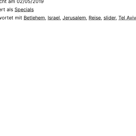
icht am
02/05/2019
a
ert als
Specials
g
wortet mit
Betlehem
,
Israel
,
Jerusalem
,
Reise
,
slider
,
Tel Aviv
e
I
s
r
a
e
l
:
Z
w
i