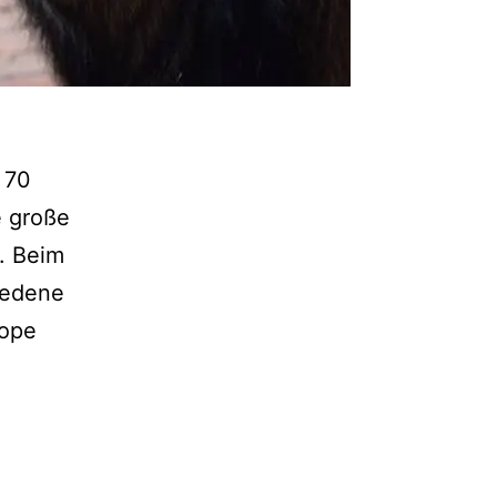
 70
e große
t. Beim
iedene
tope