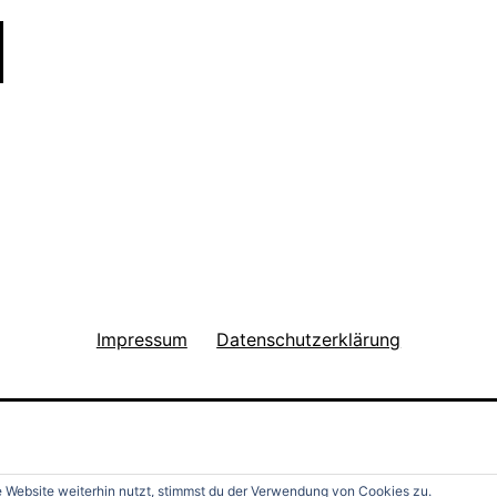
n
d
e
r
G
r
u
g
a
Impressum
Datenschutzerklärung
b
e
i
E
Website weiterhin nutzt, stimmst du der Verwendung von Cookies zu.