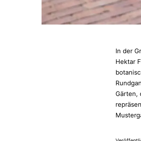
In der G
Hektar F
botanisc
Rundgang
Gärten, 
repräsen
Musterg
Veröffentl