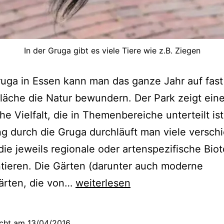
In der Gruga gibt es viele Tiere wie z.B. Ziegen
ruga in Essen kann man das ganze Jahr auf fast
läche die Natur bewundern. Der Park zeigt ein
he Vielfalt, die in Themenbereiche unterteilt is
 durch die Gruga durchläuft man viele versch
die jeweils regionale oder artenspezifische Bio
tieren. Die Gärten (darunter auch moderne
F
ärten, die von…
weiterlesen
r
ü
icht am
13/04/2016