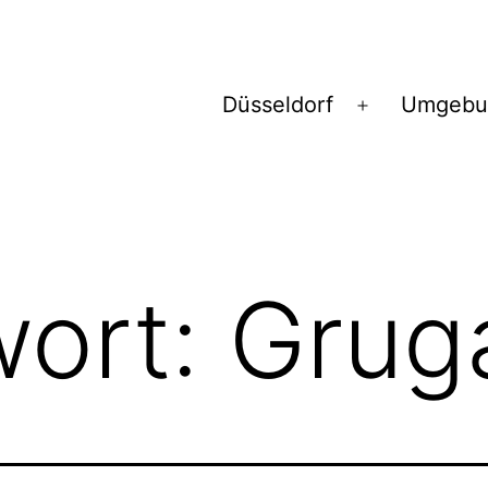
Düsseldorf
Umgebu
Menü
öffnen
wort:
Grug