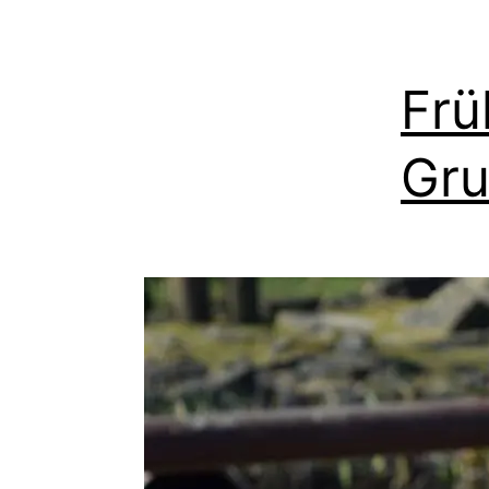
Frü
Gru