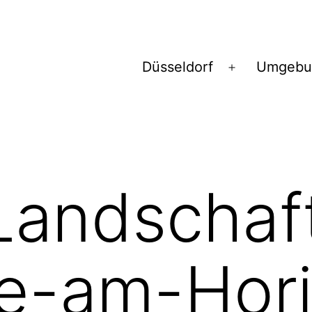
Düsseldorf
Umgebu
Menü
öffnen
Landschaf
ie-am-Hor