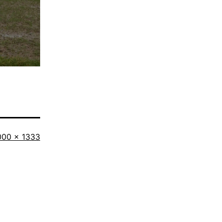
iginalgröße
000 × 1333