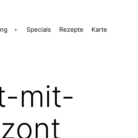
ng
Specials
Rezepte
Karte
Menü
öffnen
t-mit-
izont