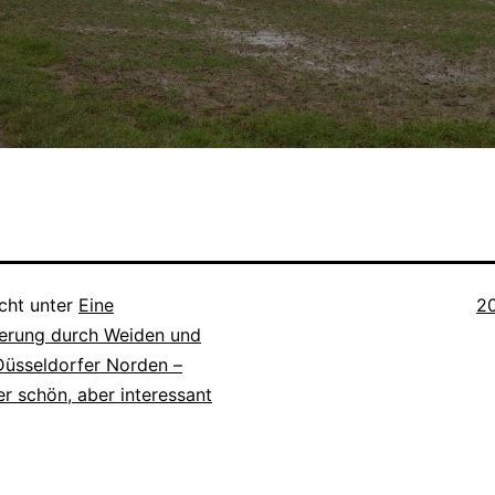
Or
icht unter
Eine
2
rung durch Weiden und
Düsseldorfer Norden –
r schön, aber interessant