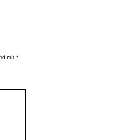
ind mit
*