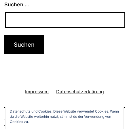
t
Suchen …
z
ü
c
k
e
n
i
m
M
Impressum
Datenschutzerklärung
u
s
Datenschutz und Cookies: Diese Website verwendet Cookies. Wenn
du die Website weiterhin nutzt, stimmst du der Verwendung von
e
THINGS TO DO
Cookies zu.