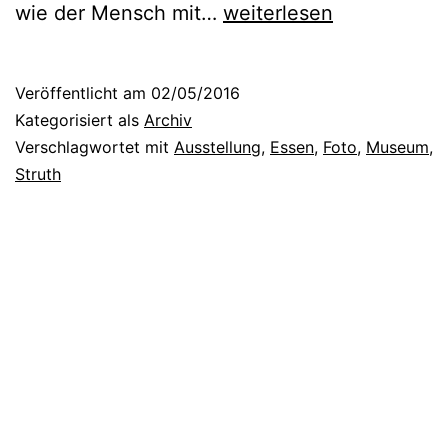
S
wie der Mensch mit…
weiterlesen
c
h
Veröffentlicht am
02/05/2016
a
Kategorisiert als
Archiv
u
Verschlagwortet mit
Ausstellung
,
Essen
,
Foto
,
Museum
,
Struth
e
r
o
h
n
e
E
n