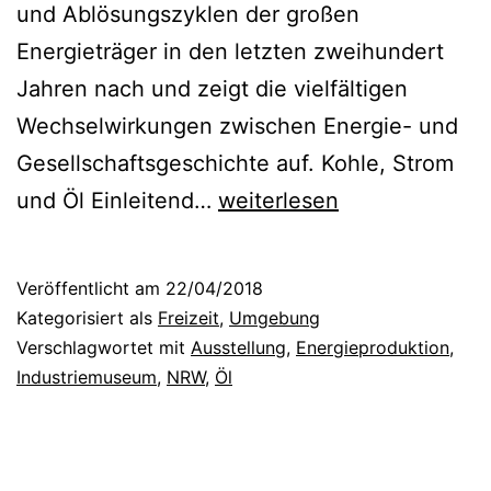
und Ablösungszyklen der großen
Energieträger in den letzten zweihundert
Jahren nach und zeigt die vielfältigen
Wechselwirkungen zwischen Energie- und
Gesellschaftsgeschichte auf. Kohle, Strom
E
und Öl Einleitend…
weiterlesen
i
n
Veröffentlicht am
22/04/2018
e
Kategorisiert als
Freizeit
,
Umgebung
b
Verschlagwortet mit
Ausstellung
,
Energieproduktion
,
Industriemuseum
,
NRW
,
Öl
e
e
i