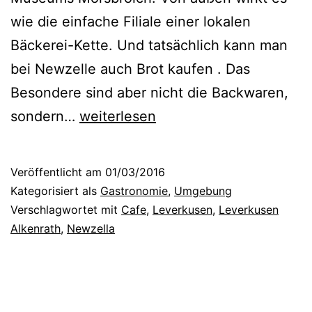
wie die einfache Filiale einer lokalen
Bäckerei-Kette. Und tatsächlich kann man
bei Newzelle auch Brot kaufen . Das
Besondere sind aber nicht die Backwaren,
F
sondern…
weiterlesen
ü
r
Veröffentlicht am
01/03/2016
d
Kategorisiert als
Gastronomie
,
Umgebung
a
Verschlagwortet mit
Cafe
,
Leverkusen
,
Leverkusen
Alkenrath
,
Newzella
s
S
t
ü