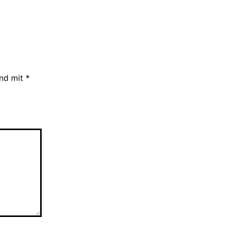
ind mit
*