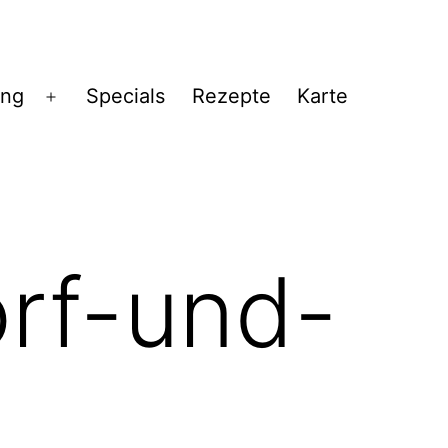
ng
Specials
Rezepte
Karte
Menü
öffnen
orf-und-