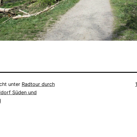
icht unter
Radtour durch
ldorf Süden und
d