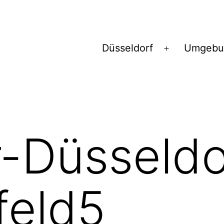
Düsseldorf
Umgebu
Menü
öffnen
-Düsseld
feld5