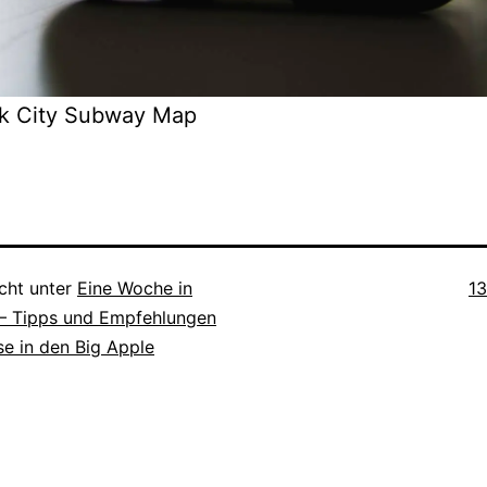
k City Subway Map
Or
icht unter
Eine Woche in
1
– Tipps und Empfehlungen
ise in den Big Apple