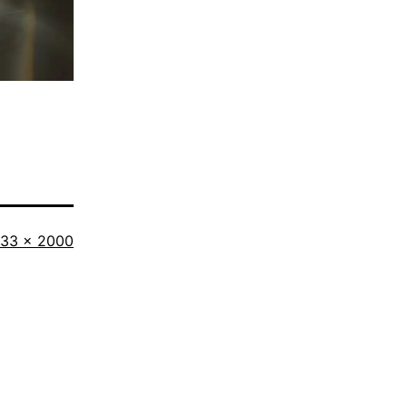
iginalgröße
333 × 2000