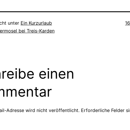
Or
icht unter
Ein Kurzurlaub
1
ermosel bei Treis-Karden
reibe einen
mmentar
il-Adresse wird nicht veröffentlicht.
Erforderliche Felder s