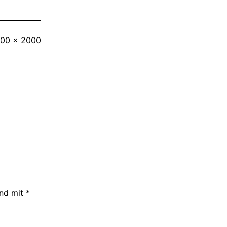
iginalgröße
600 × 2000
ind mit
*