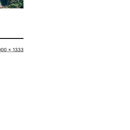
iginalgröße
000 × 1333