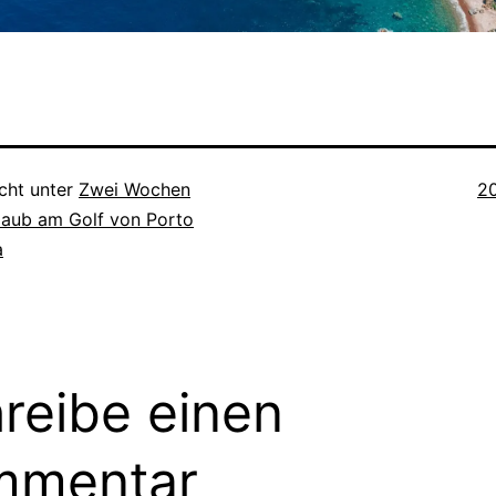
Or
icht unter
Zwei Wochen
2
aub am Golf von Porto
a
reibe einen
mmentar