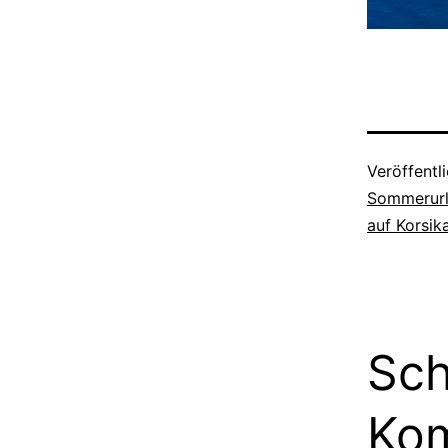
Veröffentl
Sommerurl
auf Korsik
Sch
Ko