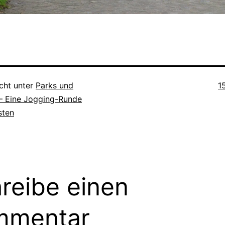
O
icht unter
Parks und
1
– Eine Jogging-Runde
sten
reibe einen
mmentar