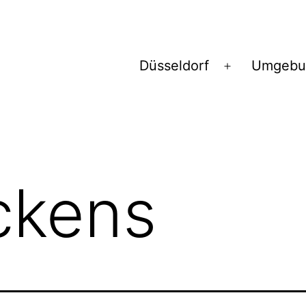
Düsseldorf
Umgebu
Menü
öffnen
rckens