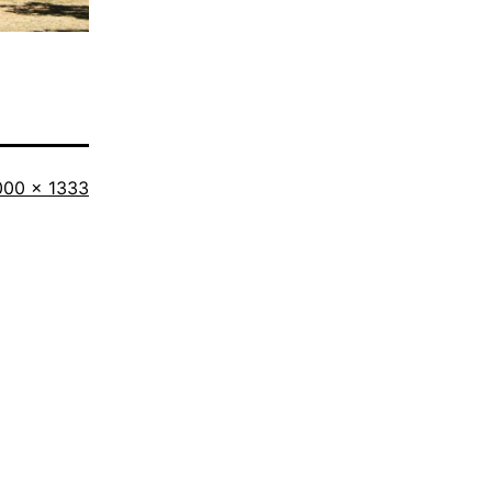
iginalgröße
000 × 1333