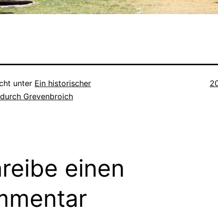
Or
icht unter
Ein historischer
2
durch Grevenbroich
reibe einen
mmentar