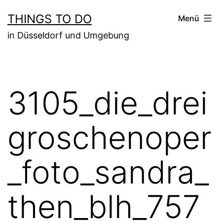
Zum
THINGS TO DO
Menü
Inhalt
in Düsseldorf und Umgebung
springen
3105_die_drei
groschenoper
_foto_sandra_
then_blh_757